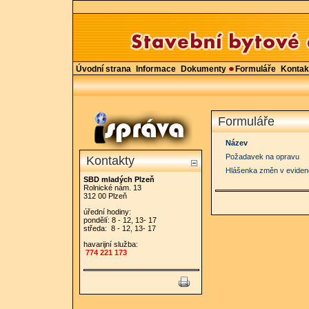
Úvodní strana
Informace
Dokumenty
Formuláře
Kontak
Formuláře
Název
Požadavek na opravu
Kontakty
Hlášenka změn v eviden
SBD mladých Plzeň
Rolnické nám. 13
312 00 Plzeň
úřední hodiny:
pondělí: 8 - 12, 13- 17
středa: 8 - 12, 13- 17
havarijní služba:
774 221 173